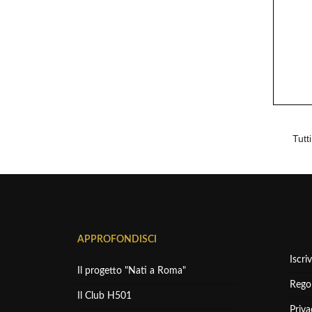
Tutt
APPROFONDISCI
Iscriv
Il progetto "Nati a Roma"
Rego
Il Club H501
Priva