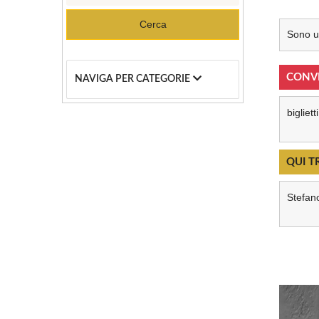
Cerca
Sono un
CONV
NAVIGA PER CATEGORIE
bigliet
QUI T
Stefano