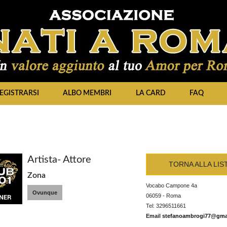
EGISTRARSI
ALBO MEMBRI
LA CARD
FAQ
Artista- Attore
TORNA ALLA LIS
Zona
Vocabo Campone 4a
Ovunque
06059 - Roma
Tel: 3296511661
Email
stefanoambrogi77@gma