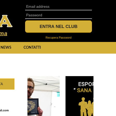
Indirizzo Email
Password
ENTRA NEL CLUB
Recupera Password
NEWS
CONTATTI
TA
il.com